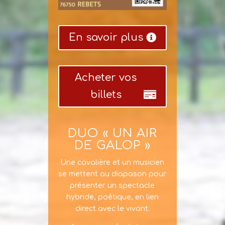
En savoir plus
Acheter vos
billets
DUO « UN AIR
DE GALOP »
Une cavalière et un musicien
se mettent au diapason pour
présenter un spectacle
hybride, poétique, en lien
direct avec le vivant.