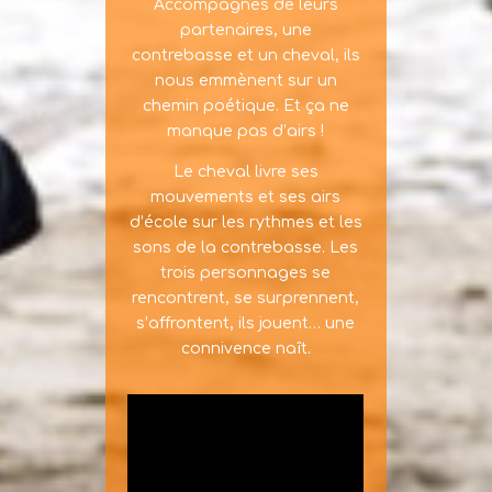
Accompagnés de leurs
partenaires, une
contrebasse et un cheval, ils
nous emmènent sur un
chemin poétique. Et ça ne
manque pas d’airs !
Le cheval livre ses
mouvements et ses airs
d’école sur les rythmes et les
sons de la contrebasse. Les
trois personnages se
rencontrent, se surprennent,
s’affrontent, ils jouent… une
connivence naît.